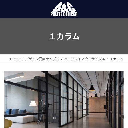
コ
ナ
ン
ビ
テ
ゲ
ン
ー
ツ
シ
へ
ョ
１カラム
ス
ン
キ
に
ッ
移
プ
動
HOME
デザイン要素サンプル
ページレイアウトサンプル
１カラム