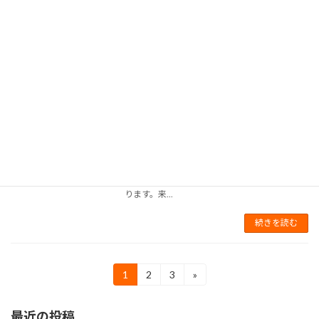
ず選定の基準になるでしょう。 その号には４つ
の種類が...
続きを読む
サインプレート
B&C Blog
2012年7月11日
また今年も暑い夏に熱いイベントが！全国各地
からバイカーが神戸に集うチョツパーショーが
開催されます。もちろん我々がキャストとして
ショーを盛り上げましょう。警備とは規則を強
制するのではなく協力してもらう事に意義があ
ります。来...
続きを読む
投
1
2
3
»
固
固
固
定
定
定
稿
ペ
ペ
ペ
最近の投稿
ー
ー
ー