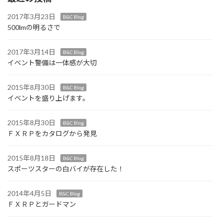
の
ジ
ジ
ジ
ペ
2017年3月23日
B&C Blog
500lmの明るさで
ー
ジ
2017年3月14日
B&C Blog
イベント警備は一体感が大切
送
り
2015年8月30日
B&C Blog
イベントを盛り上げます。
2015年8月30日
B&C Blog
ＦＸＲＰをカタログから発見
2015年8月18日
B&C Blog
スポーツスターの白バイが存在した！
2014年4月5日
B&C Blog
ＦＸＲＰとガードマン